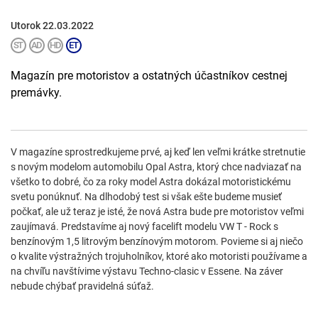
Utorok 22.03.2022
Magazín pre motoristov a ostatných účastníkov cestnej
premávky.
V magazíne sprostredkujeme prvé, aj keď len veľmi krátke stretnutie
s novým modelom automobilu Opal Astra, ktorý chce nadviazať na
všetko to dobré, čo za roky model Astra dokázal motoristickému
svetu ponúknuť. Na dlhodobý test si však ešte budeme musieť
počkať, ale už teraz je isté, že nová Astra bude pre motoristov veľmi
zaujímavá. Predstavíme aj nový facelift modelu VW T - Rock s
benzínovým 1,5 litrovým benzínovým motorom. Povieme si aj niečo
o kvalite výstražných trojuholníkov, ktoré ako motoristi používame a
na chvíľu navštívime výstavu Techno-clasic v Essene. Na záver
nebude chýbať pravidelná súťaž.