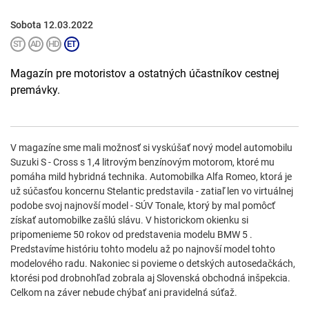
Sobota 12.03.2022
Magazín pre motoristov a ostatných účastníkov cestnej
premávky.
V magazíne sme mali možnosť si vyskúšať nový model automobilu
Suzuki S - Cross s 1,4 litrovým benzínovým motorom, ktoré mu
pomáha mild hybridná technika. Automobilka Alfa Romeo, ktorá je
už súčasťou koncernu Stelantic predstavila - zatiaľ len vo virtuálnej
podobe svoj najnovší model - SÚV Tonale, ktorý by mal pomôcť
získať automobilke zašlú slávu. V historickom okienku si
pripomenieme 50 rokov od predstavenia modelu BMW 5 .
Predstavíme históriu tohto modelu až po najnovší model tohto
modelového radu. Nakoniec si povieme o detských autosedačkách,
ktorési pod drobnohľad zobrala aj Slovenská obchodná inšpekcia.
Celkom na záver nebude chýbať ani pravidelná súťaž.