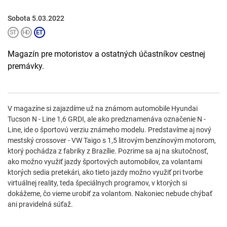
Sobota 5.03.2022
Magazín pre motoristov a ostatných účastníkov cestnej
premávky.
V magazíne si zajazdíme už na známom automobile Hyundai
Tucson N - Line 1,6 GRDI, ale ako predznamenáva označenie N -
Line, ide o športovú verziu známeho modelu. Predstavíme aj nový
mestský crossover - VW Taigo s 1,5 litrovým benzínovým motorom,
ktorý pochádza z fabriky z Brazílie. Pozrime sa aj na skutočnosť,
ako možno využiť jazdy športových automobilov, za volantami
ktorých sedia pretekári, ako tieto jazdy možno využiť pri tvorbe
virtuálnej reality, teda špeciálnych programov, v ktorých si
dokážeme, čo vieme urobiť za volantom. Nakoniec nebude chýbať
ani pravidelná súťaž.