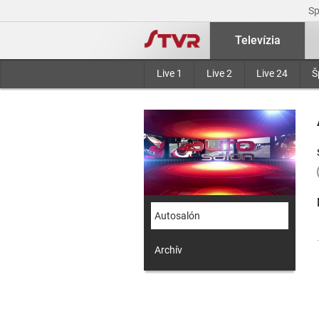
S
Televízia
Live 1
Live 2
Live 24
Š
Autosalón
Archív