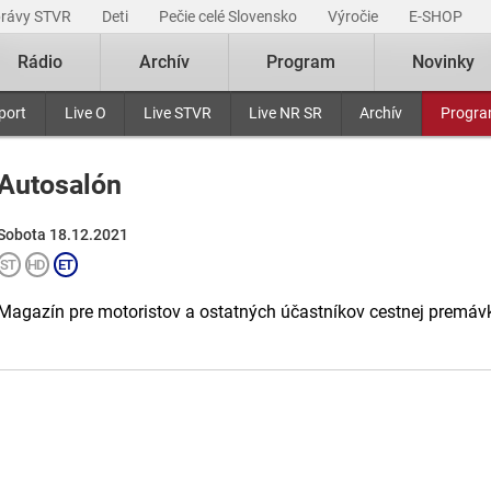
právy STVR
Deti
Pečie celé Slovensko
Výročie
E-SHOP
Rádio
Archív
Program
Novinky
port
Live O
Live STVR
Live NR SR
Archív
Progr
Autosalón
Sobota 18.12.2021
Magazín pre motoristov a ostatných účastníkov cestnej premávk