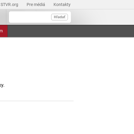
STVR.org
Pre médiá
Kontakty
Hľadať
am
y.