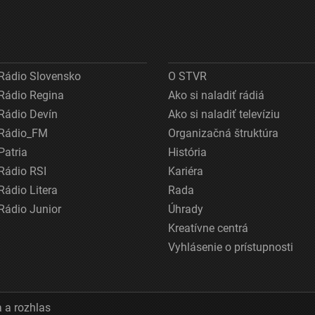
Rádio Slovensko
O STVR
Rádio Regina
Ako si naladiť rádiá
Rádio Devín
Ako si naladiť televíziu
Rádio_FM
Organizačná štruktúra
Patria
História
Rádio RSI
Kariéra
Rádio Litera
Rada
Rádio Junior
Úhrady
Kreatívne centrá
Vyhlásenie o prístupnosti
 a rozhlas