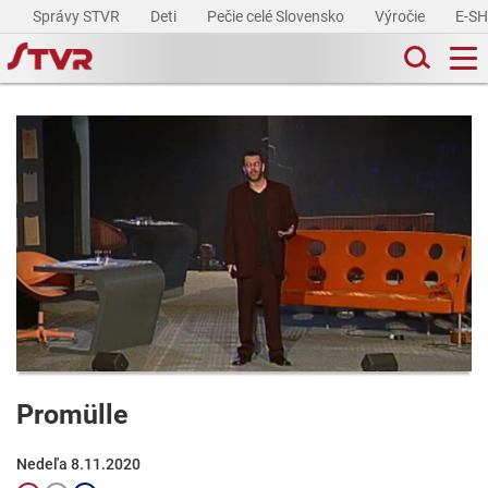
Správy STVR
Deti
Pečie celé Slovensko
Výročie
E-S
Promülle
Nedeľa 8.11.2020