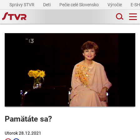
Správy STVR
Deti
Pečie celé Slovensko
Výročie
E-S
Pamätáte sa?
Utorok 28.12.2021