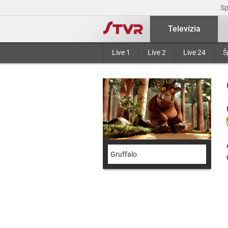
S
Televízia
Live 1
Live 2
Live 24
Š
Gruffalo