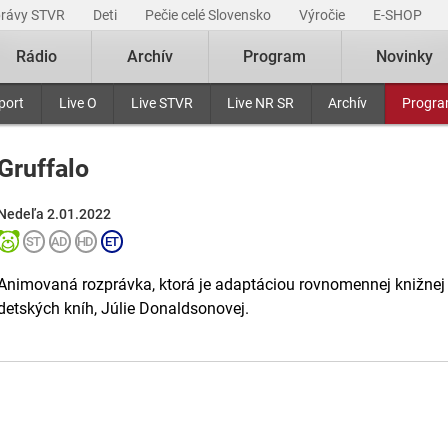
právy STVR
Deti
Pečie celé Slovensko
Výročie
E-SHOP
Rádio
Archív
Program
Novinky
port
Live O
Live STVR
Live NR SR
Archív
Progr
Gruffalo
Nedeľa 2.01.2022
Animovaná rozprávka, ktorá je adaptáciou rovnomennej knižnej 
detských kníh, Júlie Donaldsonovej.