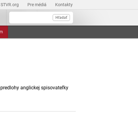
STVR.org
Pre médiá
Kontakty
Hľadať
am
predlohy anglickej spisovateľky