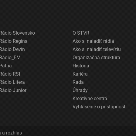
Rádio Slovensko
O STVR
Rádio Regina
Ako si naladiť rádiá
Rádio Devín
Ako si naladiť televíziu
Rádio_FM
Organizačná štruktúra
Patria
História
Rádio RSI
Kariéra
Rádio Litera
Rada
Rádio Junior
Úhrady
Kreatívne centrá
Vyhlásenie o prístupnosti
 a rozhlas