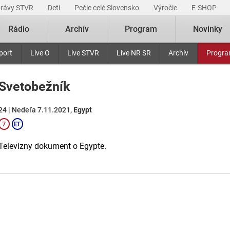
právy STVR
Deti
Pečie celé Slovensko
Výročie
E-SHOP
Rádio
Archív
Program
Novinky
port
Live O
Live STVR
Live NR SR
Archív
Progr
Svetobežník
24 | Nedeľa 7.11.2021,
Egypt
Televízny dokument o Egypte.