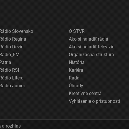
Rádio Slovensko
O STVR
Rádio Regina
Ako si naladiť rádiá
Rádio Devín
Ako si naladiť televíziu
Rádio_FM
Organizačná štruktúra
Patria
História
Rádio RSI
Kariéra
Rádio Litera
Rada
Rádio Junior
Úhrady
Kreatívne centrá
Vyhlásenie o prístupnosti
 a rozhlas