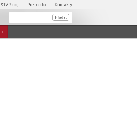
STVR.org
Pre médiá
Kontakty
Hľadať
am