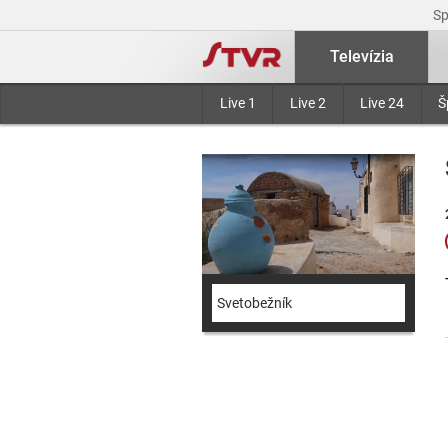
S
Televízia
Live 1
Live 2
Live 24
Š
Svetobežník