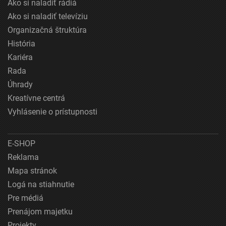
Ako si naladiť rádiá
Ako si naladiť televíziu
Organizačná štruktúra
História
Kariéra
Rada
Úhrady
Kreatívne centrá
Vyhlásenie o prístupnosti
E-SHOP
Reklama
Mapa stránok
Logá na stiahnutie
Pre médiá
Prenájom majetku
Projekty