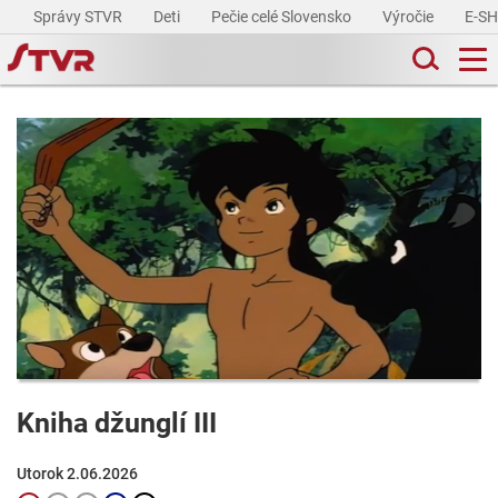
Správy STVR
Deti
Pečie celé Slovensko
Výročie
E-S
Kniha džunglí III
Utorok 2.06.2026