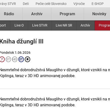
právy STVR
Deti
Pečie celé Slovensko
Výročie
E-SHOP
Rádio
Archív
Program
Novinky
port
Live O
Live STVR
Live NR SR
Archív
Progr
Kniha džunglí III
Pondelok 1.06.2026
Nesmrteľné dobrodružstvá Maugliho v džungli, ktoré vznikli na 
Kiplinga, teraz v 3D HD animovanej podobe.
Nesmrteľné dobrodružstvá Maugliho v džungli, ktoré vznikli na 
Kiplinga, teraz v 3D HD animovanej podobe.