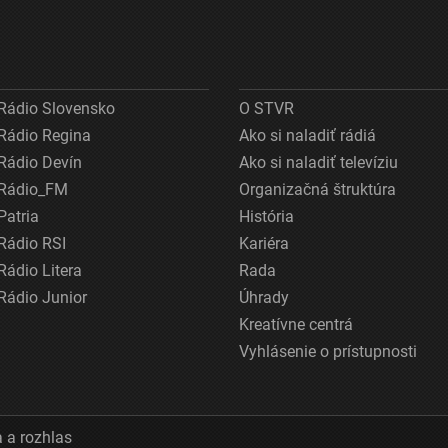
Rádio Slovensko
O STVR
Rádio Regina
Ako si naladiť rádiá
Rádio Devín
Ako si naladiť televíziu
Rádio_FM
Organizačná štruktúra
Patria
História
Rádio RSI
Kariéra
Rádio Litera
Rada
Rádio Junior
Úhrady
Kreatívne centrá
Vyhlásenie o prístupnosti
 a rozhlas