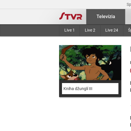
S
Televízia
Live 1
Live 2
Live 24
Š
Kniha džunglí III