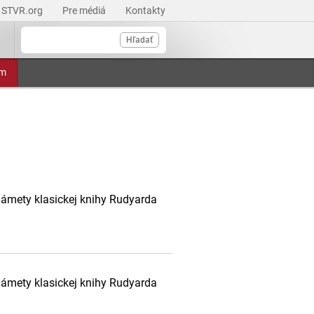
STVR.org
Pre médiá
Kontakty
Hľadať
am
námety klasickej knihy Rudyarda
námety klasickej knihy Rudyarda