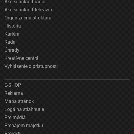
Ako si naladiť rádiá
Ako si naladiť televíziu
Organizačná štruktúra
História
Kariéra
Rada
Úhrady
Kreatívne centrá
Vyhlásenie o prístupnosti
E-SHOP
Reklama
Mapa stránok
Logá na stiahnutie
Pre médiá
Prenájom majetku
Projekty