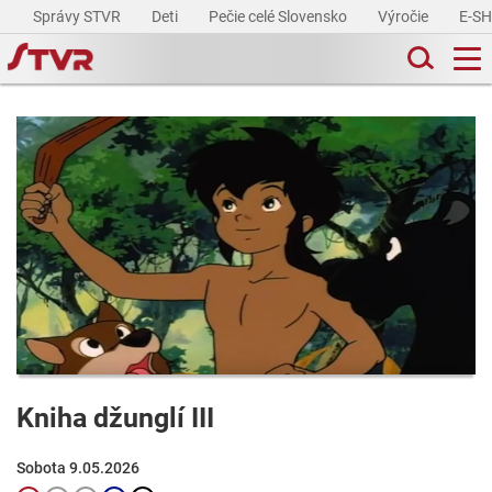
Správy STVR
Deti
Pečie celé Slovensko
Výročie
E-S
Kniha džunglí III
Sobota 9.05.2026