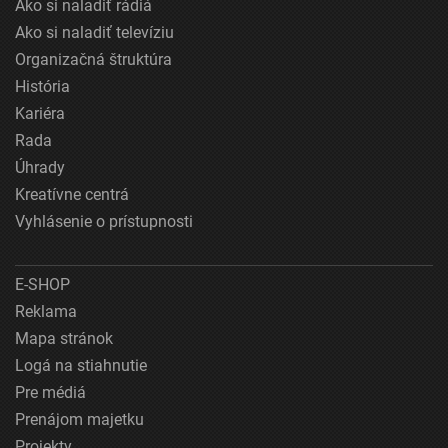
Ako si naladiť rádiá
Ako si naladiť televíziu
Organizačná štruktúra
História
Kariéra
Rada
Úhrady
Kreatívne centrá
Vyhlásenie o prístupnosti
E-SHOP
Reklama
Mapa stránok
Logá na stiahnutie
Pre médiá
Prenájom majetku
Projekty