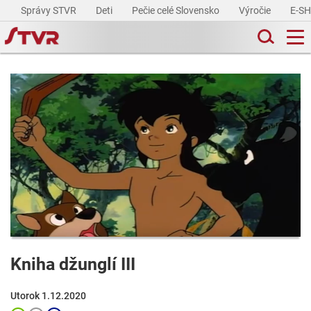
Správy STVR
Deti
Pečie celé Slovensko
Výročie
E-S
Kniha džunglí III
Utorok 1.12.2020