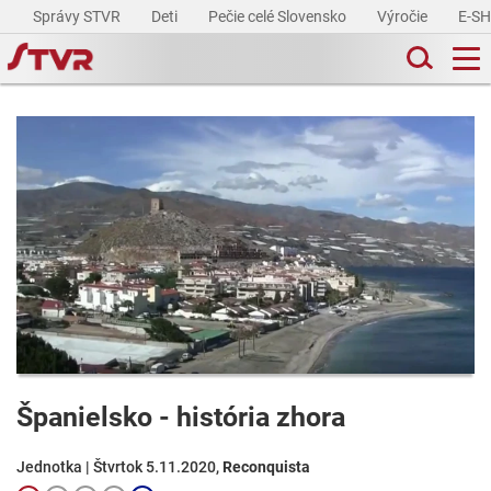
Správy STVR
Deti
Pečie celé Slovensko
Výročie
E-S
Španielsko - história zhora
Jednotka | Štvrtok 5.11.2020,
Reconquista