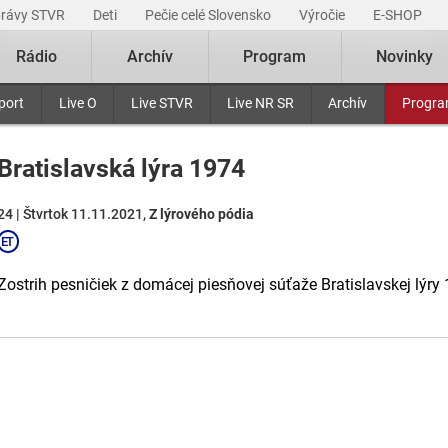
právy STVR
Deti
Pečie celé Slovensko
Výročie
E-SHOP
Rádio
Archív
Program
Novinky
port
Live O
Live STVR
Live NR SR
Archív
Progr
Bratislavská lýra 1974
24 | Štvrtok 11.11.2021,
Z lýrového pódia
Zostrih pesničiek z domácej piesňovej súťaže Bratislavskej lýry