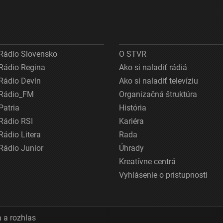
Rádio Slovensko
O STVR
Rádio Regina
Ako si naladiť rádiá
Rádio Devín
Ako si naladiť televíziu
Rádio_FM
Organizačná štruktúra
Patria
História
Rádio RSI
Kariéra
Rádio Litera
Rada
Rádio Junior
Úhrady
Kreatívne centrá
Vyhlásenie o prístupnosti
 a rozhlas