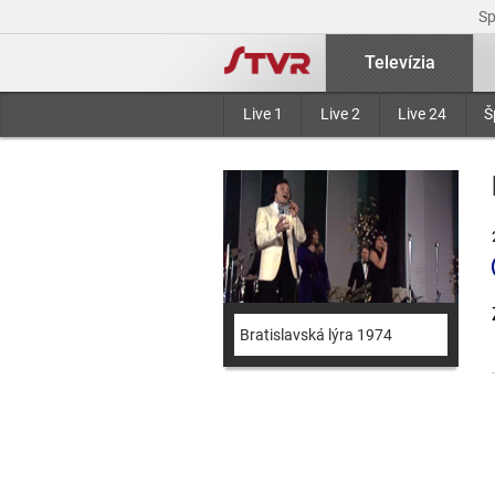
S
Televízia
Live 1
Live 2
Live 24
Š
Bratislavská lýra 1974