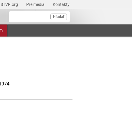
STVR.org
Pre médiá
Kontakty
Hľadať
am
 1974.