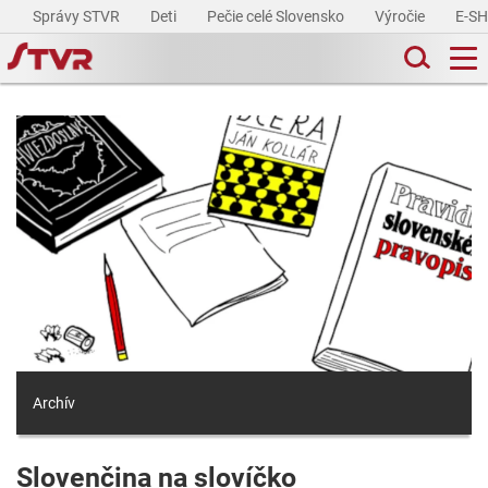
Správy STVR
Deti
Pečie celé Slovensko
Výročie
E-S
Archív
Slovenčina na slovíčko