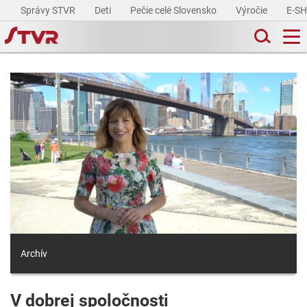
Správy STVR
Deti
Pečie celé Slovensko
Výročie
E-S
Archív
V dobrej spoločnosti