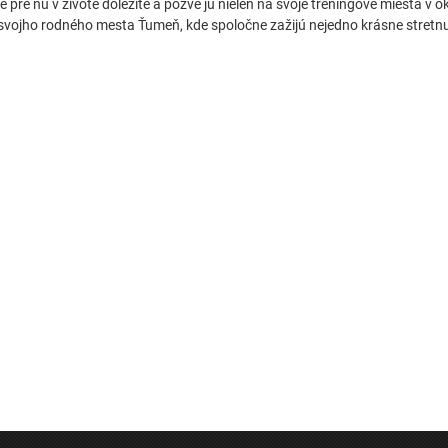
je pre ňu v živote dôležité a pozve ju nielen na svoje tréningové miesta v ok
svojho rodného mesta Ťumeň, kde spoločne zažijú nejedno krásne stretnu