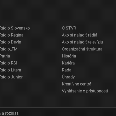
Rádio Slovensko
O STVR
Rádio Regina
Ako si naladiť rádiá
Rádio Devín
Ako si naladiť televíziu
Rádio_FM
Organizačná štruktúra
Patria
História
Rádio RSI
Kariéra
Rádio Litera
Rada
Rádio Junior
Úhrady
Kreatívne centrá
Vyhlásenie o prístupnosti
 a rozhlas