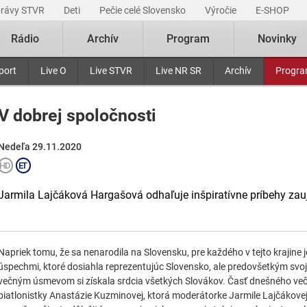
právy STVR
Deti
Pečie celé Slovensko
Výročie
E-SHOP
Rádio
Archív
Program
Novinky
port
Live O
Live STVR
Live NR SR
Archív
Progr
V dobrej spoločnosti
Nedeľa 29.11.2020
Jarmila Lajčáková Hargašová odhaľuje inšpiratívne príbehy zau
Napriek tomu, že sa nenarodila na Slovensku, pre každého v tejto krajine 
úspechmi, ktoré dosiahla reprezentujúc Slovensko, ale predovšetkým svo
večným úsmevom si získala srdcia všetkých Slovákov. Časť dnešného veče
biatlonistky Anastázie Kuzminovej, ktorá moderátorke Jarmile Lajčákove