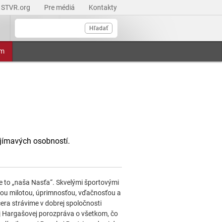
STVR.org
Pre médiá
Kontakty
Hľadať
am
jímavých osobností.
je to „naša Nasťa“. Skvelými športovými
jou milotou, úprimnosťou, vďačnosťou a
ra strávime v dobrej spoločnosti
j Hargašovej porozpráva o všetkom, čo