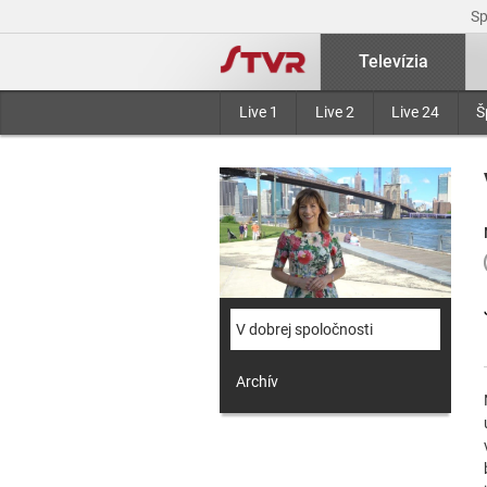
S
Televízia
Live 1
Live 2
Live 24
Š
V dobrej spoločnosti
Archív