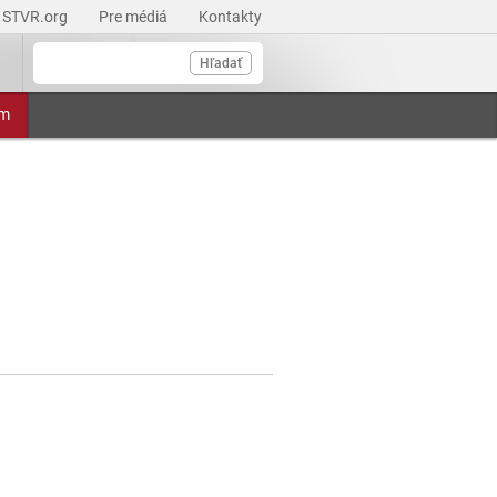
STVR.org
Pre médiá
Kontakty
Hľadať
am