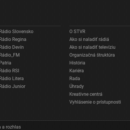
Rádio Slovensko
O STVR
Rádio Regina
Ako si naladiť rádiá
Rádio Devín
Ako si naladiť televíziu
Rádio_FM
Organizačná štruktúra
Patria
História
Rádio RSI
Kariéra
Rádio Litera
Rada
Rádio Junior
Úhrady
Kreatívne centrá
Vyhlásenie o prístupnosti
 a rozhlas