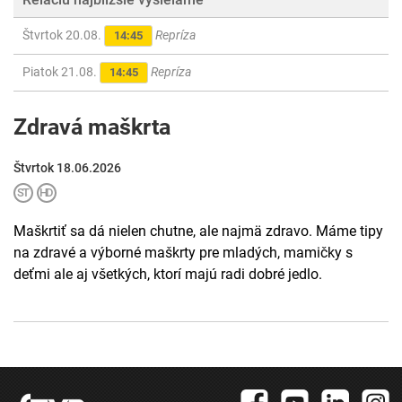
Štvrtok 20.08.
Repríza
14:45
Piatok 21.08.
Repríza
14:45
Zdravá maškrta
Štvrtok 18.06.2026
Maškrtiť sa dá nielen chutne, ale najmä zdravo. Máme tipy
na zdravé a výborné maškrty pre mladých, mamičky s
deťmi ale aj všetkých, ktorí majú radi dobré jedlo.