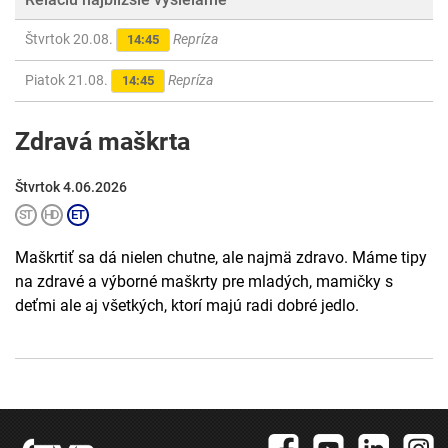
Štvrtok 20.08.
Repríza
14:45
Piatok 21.08.
Repríza
14:45
Zdravá maškrta
Štvrtok 4.06.2026
Maškrtiť sa dá nielen chutne, ale najmä zdravo. Máme tipy
na zdravé a výborné maškrty pre mladých, mamičky s
deťmi ale aj všetkých, ktorí majú radi dobré jedlo.