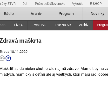
právy STVR
Deti
Pečie celé Slovensko
Výročie
E-SHOP
Rádio
Archív
Program
Novinky
port
Live O
Live STVR
Live NR SR
Archív
Progr
Zdravá maškrta
Streda 18.11.2020
Maškrtiť sa dá nielen chutne, ale najmä zdravo. Máme tipy na z
mladých, mamičky s deťmi ale aj všetkých, ktorí majú radi dobré 