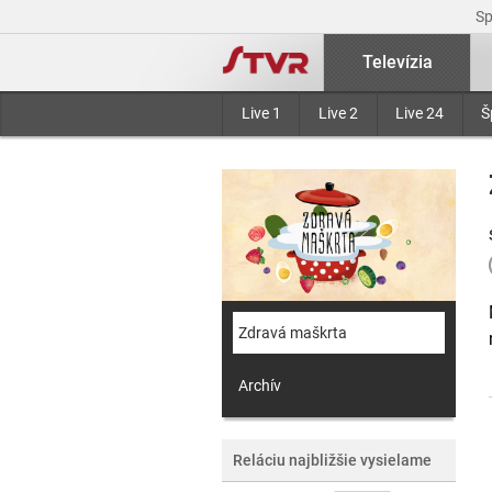
S
Televízia
Live 1
Live 2
Live 24
Š
Zdravá maškrta
Archív
Reláciu najbližšie vysielame