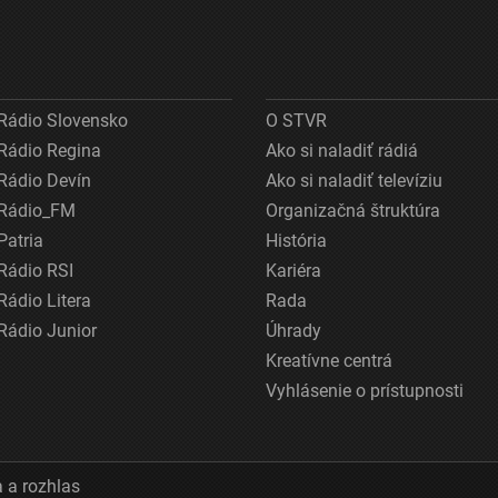
Rádio Slovensko
O STVR
Rádio Regina
Ako si naladiť rádiá
Rádio Devín
Ako si naladiť televíziu
Rádio_FM
Organizačná štruktúra
Patria
História
Rádio RSI
Kariéra
Rádio Litera
Rada
Rádio Junior
Úhrady
Kreatívne centrá
Vyhlásenie o prístupnosti
 a rozhlas