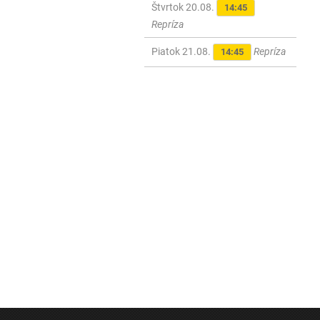
Štvrtok 20.08.
14:45
Repríza
Piatok 21.08.
Repríza
14:45