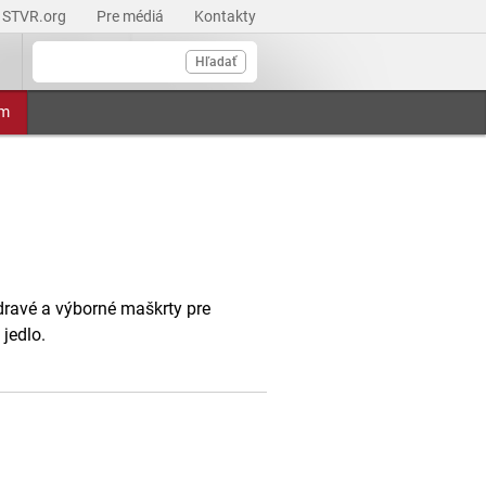
STVR.org
Pre médiá
Kontakty
Hľadať
am
dravé a výborné maškrty pre
jedlo.