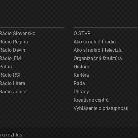
Rádio Slovensko
O STVR
Rádio Regina
Ako si naladiť rádiá
Rádio Devín
Ako si naladiť televíziu
Rádio_FM
Organizačná štruktúra
Patria
História
Rádio RSI
Kariéra
Rádio Litera
Rada
Rádio Junior
Úhrady
Kreatívne centrá
Vyhlásenie o prístupnosti
 a rozhlas