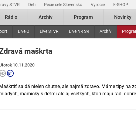
právy STVR
Deti
Pečie celé Slovensko
Výročie
E-SHOP
Rádio
Archív
Program
Novinky
port
Live O
Live STVR
Live NR SR
Archív
Progr
Zdravá maškrta
Utorok 10.11.2020
Maškrtiť sa dá nielen chutne, ale najmä zdravo. Máme tipy na z
mladých, mamičky s deťmi ale aj všetkých, ktorí majú radi dobré 