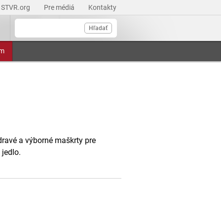
STVR.org
Pre médiá
Kontakty
Hľadať
am
dravé a výborné maškrty pre
jedlo.