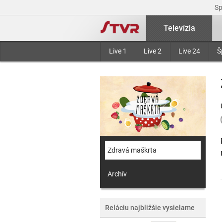
S
Televízia
Live 1
Live 2
Live 24
Š
Zdravá maškrta
Archív
Reláciu najbližšie vysielame