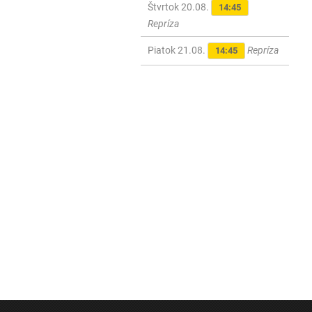
Štvrtok 20.08.
14:45
Repríza
Piatok 21.08.
Repríza
14:45