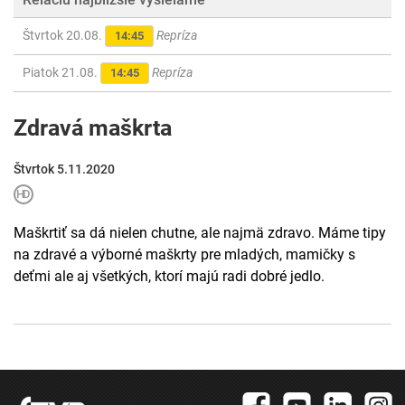
Štvrtok 20.08.
Repríza
14:45
Piatok 21.08.
Repríza
14:45
Zdravá maškrta
Štvrtok 5.11.2020
Maškrtiť sa dá nielen chutne, ale najmä zdravo. Máme tipy
na zdravé a výborné maškrty pre mladých, mamičky s
deťmi ale aj všetkých, ktorí majú radi dobré jedlo.