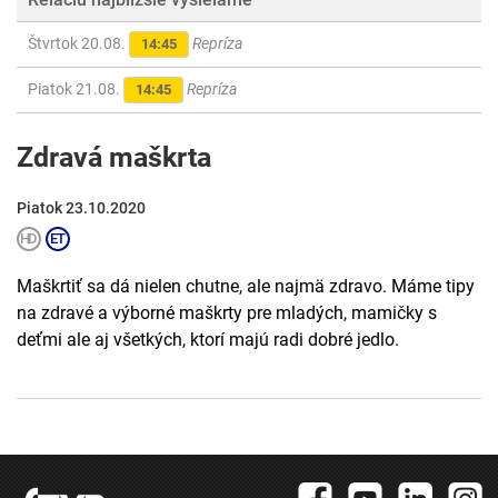
Štvrtok 20.08.
Repríza
14:45
Piatok 21.08.
Repríza
14:45
Zdravá maškrta
Piatok 23.10.2020
Maškrtiť sa dá nielen chutne, ale najmä zdravo. Máme tipy
na zdravé a výborné maškrty pre mladých, mamičky s
deťmi ale aj všetkých, ktorí majú radi dobré jedlo.