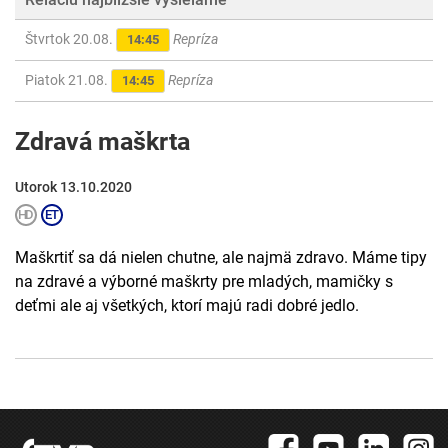
Štvrtok 20.08.
Repríza
14:45
Piatok 21.08.
Repríza
14:45
Zdravá maškrta
Utorok 13.10.2020
Maškrtiť sa dá nielen chutne, ale najmä zdravo. Máme tipy
na zdravé a výborné maškrty pre mladých, mamičky s
deťmi ale aj všetkých, ktorí majú radi dobré jedlo.