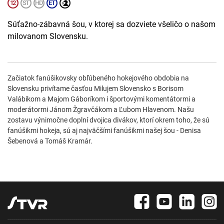
Súťažno-zábavná šou, v ktorej sa dozviete všeličo o našom
milovanom Slovensku.
Začiatok fanúšikovsky obľúbeného hokejového obdobia na
Slovensku privítame časťou Milujem Slovensko s Borisom
Valábikom a Majom Gáboríkom i športovými komentátormi a
moderátormi Jánom Žgravčákom a Ľubom Hlavenom. Našu
zostavu výnimočne doplní dvojica divákov, ktorí okrem toho, že sú
fanúšikmi hokeja, sú aj najväčšími fanúšikmi našej šou - Denisa
Šebenová a Tomáš Kramár.