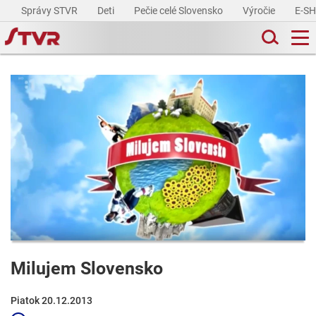
Správy STVR
Deti
Pečie celé Slovensko
Výročie
E-S
Milujem Slovensko
Piatok 20.12.2013