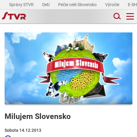
Správy STVR
Deti
Pečie celé Slovensko
Výročie
E-S
Milujem Slovensko
Sobota 14.12.2013