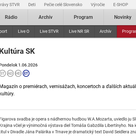
právy STVR
Deti
Pečie celé Slovensko
Výročie
E-SHOP
Rádio
Archív
Program
Novinky
port
Live O
Live STVR
Live NR SR
Archív
Progr
Kultúra SK
Pondelok 1.06.2026
Magazín o premiérach, vernisážach, koncertoch a ďalších aktuá
kultúry.
Figarova svadba je opera s nádhernou hudbou W.A.Mozarta, uviedlo ju Sl
Krajina včiel je výnimočná výstava diel Tomáša Gabzdila Libertínyho. Na ic
titul v Divadle Jána Palárika v Trnave je dramatický text David Seidlera 