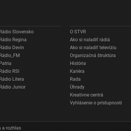
Rádio Slovensko
O STVR
Rádio Regina
Ako si naladiť rádiá
Rádio Devín
Ako si naladiť televíziu
Rádio_FM
Organizačná štruktúra
Patria
História
Rádio RSI
Kariéra
Rádio Litera
Rada
Rádio Junior
Úhrady
Kreatívne centrá
Vyhlásenie o prístupnosti
 a rozhlas