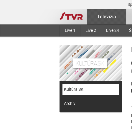
S
Televízia
Live 1
Live 2
Live 24
Š
Kultúra SK
Archív