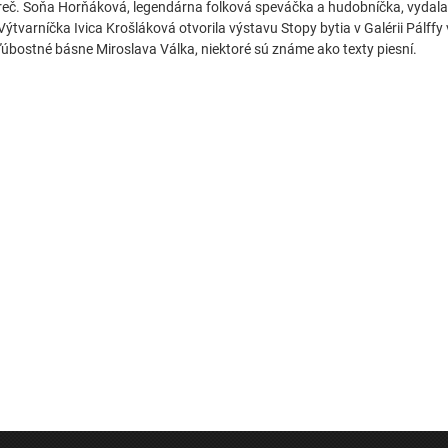
reč. Soňa Horňáková, legendárna folková speváčka a hudobníčka, vydala
Výtvarníčka Ivica Krošláková otvorila výstavu Stopy bytia v Galérii Pálffy 
ľúbostné básne Miroslava Válka, niektoré sú známe ako texty piesní.