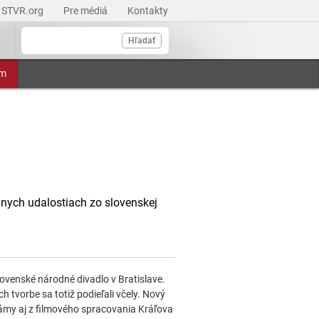
STVR.org
Pre médiá
Kontakty
Hľadať
am
lnych udalostiach zo slovenskej
ovenské národné divadlo v Bratislave.
h tvorbe sa totiž podieľali včely. Nový
známy aj z filmového spracovania Kráľova