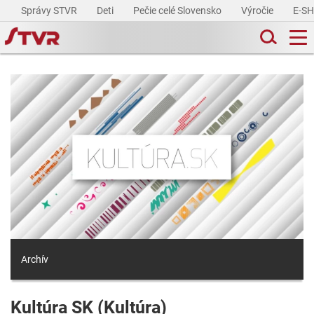
Správy STVR
Deti
Pečie celé Slovensko
Výročie
E-S
Archív
Kultúra SK (Kultúra)