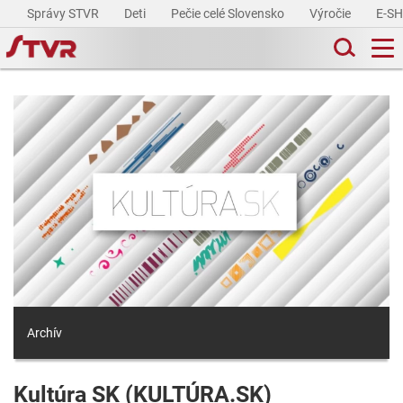
Správy STVR
Deti
Pečie celé Slovensko
Výročie
E-S
Archív
Kultúra SK (KULTÚRA.SK)