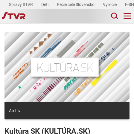
Správy STVR
Deti
Pečie celé Slovensko
Výročie
E-S
Archív
Kultúra SK (KULTÚRA.SK)