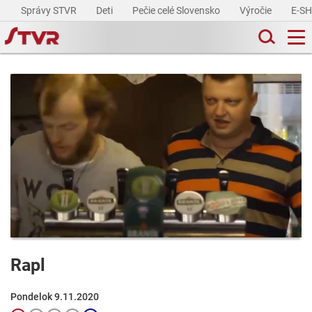
Správy STVR
Deti
Pečie celé Slovensko
Výročie
E-S
Rapl
Pondelok 9.11.2020