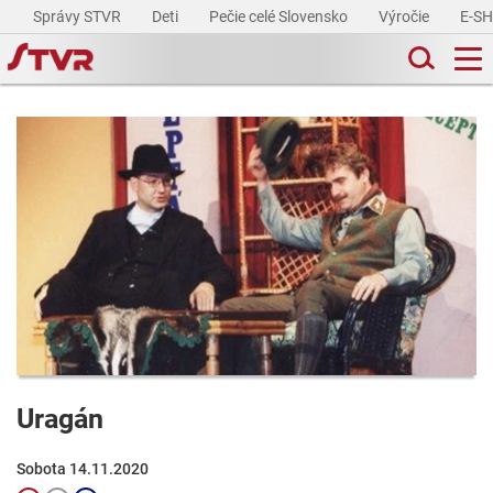
Správy STVR
Deti
Pečie celé Slovensko
Výročie
E-S
Uragán
Sobota 14.11.2020