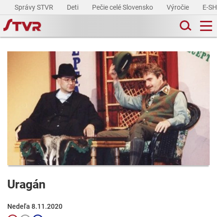
Správy STVR
Deti
Pečie celé Slovensko
Výročie
E-S
Uragán
Nedeľa 8.11.2020