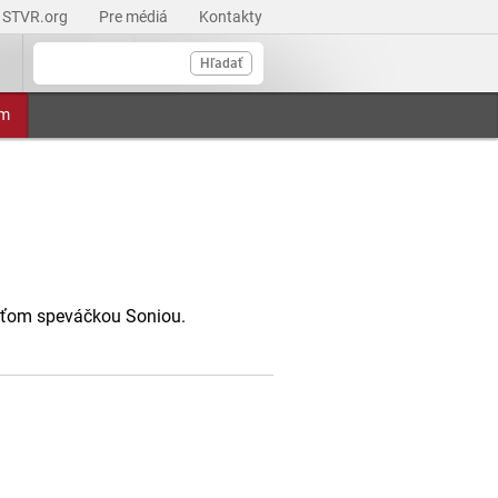
STVR.org
Pre médiá
Kontakty
Hľadať
am
ťom speváčkou Soniou.