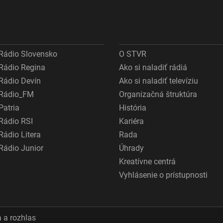
Rádio Slovensko
O STVR
Rádio Regina
Ako si naladiť rádiá
Rádio Devín
Ako si naladiť televíziu
Rádio_FM
Organizačná štruktúra
Patria
História
Rádio RSI
Kariéra
Rádio Litera
Rada
Rádio Junior
Úhrady
Kreatívne centrá
Vyhlásenie o prístupnosti
 a rozhlas