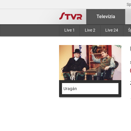
S
Televízia
Live 1
Live 2
Live 24
Š
Uragán