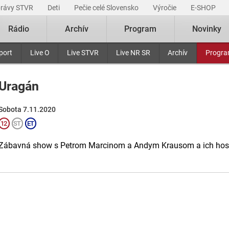
právy STVR
Deti
Pečie celé Slovensko
Výročie
E-SHOP
Rádio
Archív
Program
Novinky
port
Live O
Live STVR
Live NR SR
Archív
Progr
Uragán
Sobota 7.11.2020
Zábavná show s Petrom Marcinom a Andym Krausom a ich hos