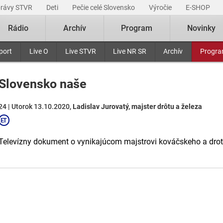
právy STVR
Deti
Pečie celé Slovensko
Výročie
E-SHOP
Rádio
Archív
Program
Novinky
port
Live O
Live STVR
Live NR SR
Archív
Progr
Slovensko naše
24 | Utorok 13.10.2020,
Ladislav Jurovatý, majster drôtu a železa
Televízny dokument o vynikajúcom majstrovi kováčskeho a drot