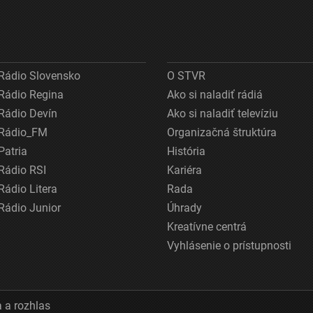
Rádio Slovensko
O STVR
Rádio Regina
Ako si naladiť rádiá
Rádio Devín
Ako si naladiť televíziu
Rádio_FM
Organizačná štruktúra
Patria
História
Rádio RSI
Kariéra
Rádio Litera
Rada
Rádio Junior
Úhrady
Kreatívne centrá
Vyhlásenie o prístupnosti
 a rozhlas