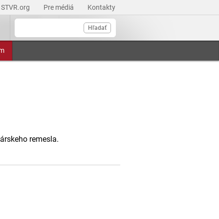
STVR.org
Pre médiá
Kontakty
Hľadať
am
árskeho remesla.