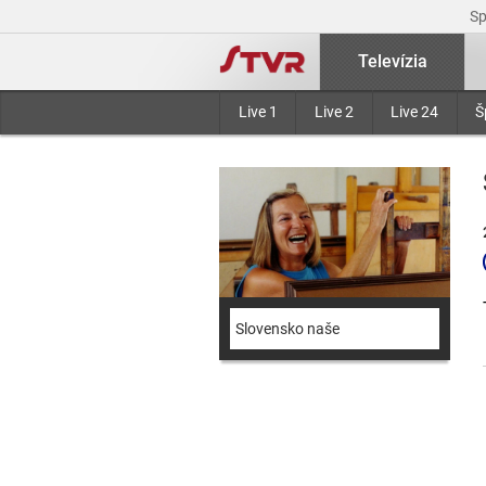
S
Televízia
Live 1
Live 2
Live 24
Š
Slovensko naše