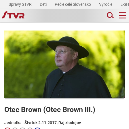
Správy STVR
Deti
Pečie celé Slovensko
Výročie
E-S
Otec Brown (Otec Brown III.)
Jednotka | Štvrtok 2.11.2017,
Raj zlodejov