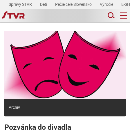
Správy STVR
Deti
Pečie celé Slovensko
Výročie
E-S
Archív
Pozvánka do divadla