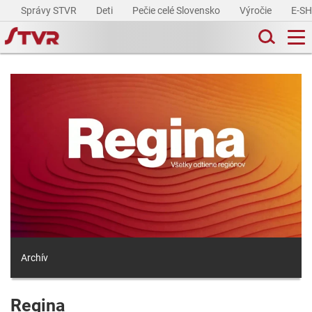
Správy STVR
Deti
Pečie celé Slovensko
Výročie
E-S
Archív
Regina