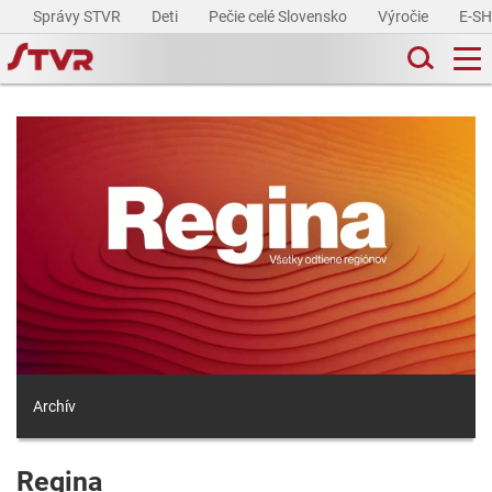
Správy STVR
Deti
Pečie celé Slovensko
Výročie
E-S
Archív
Regina