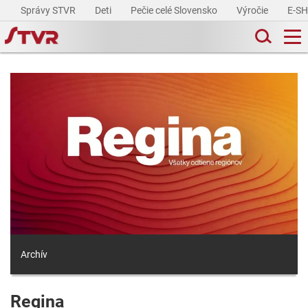
Správy STVR
Deti
Pečie celé Slovensko
Výročie
E-S
Archív
Regina