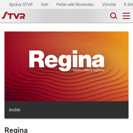
Správy STVR
Deti
Pečie celé Slovensko
Výročie
E-S
Archív
Regina