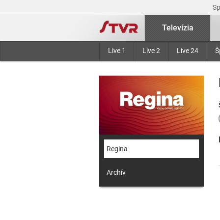
S
Televízia
Live 1
Live 2
Live 24
Š
Regina
Archív