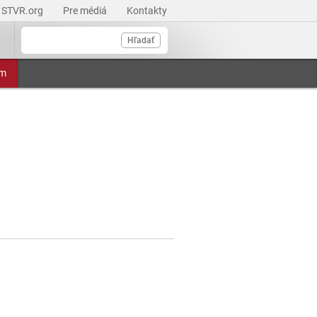
STVR.org
Pre médiá
Kontakty
Hľadať
am