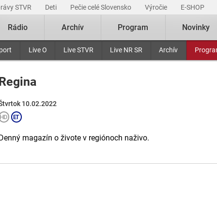
právy STVR
Deti
Pečie celé Slovensko
Výročie
E-SHOP
Rádio
Archív
Program
Novinky
port
Live O
Live STVR
Live NR SR
Archív
Progr
Regina
Štvrtok 10.02.2022
Denný magazín o živote v regiónoch naživo.