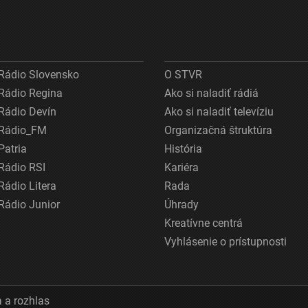
Rádio Slovensko
O STVR
Rádio Regina
Ako si naladiť rádiá
Rádio Devín
Ako si naladiť televíziu
Rádio_FM
Organizačná štruktúra
Patria
História
Rádio RSI
Kariéra
Rádio Litera
Rada
Rádio Junior
Úhrady
Kreatívne centrá
Vyhlásenie o prístupnosti
 a rozhlas