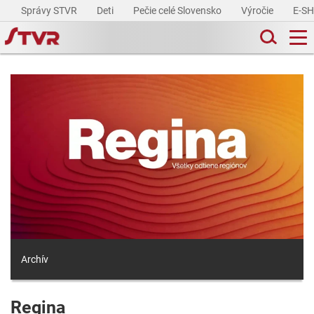
Správy STVR
Deti
Pečie celé Slovensko
Výročie
E-S
Archív
Regina