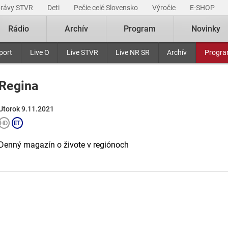
právy STVR
Deti
Pečie celé Slovensko
Výročie
E-SHOP
Rádio
Archív
Program
Novinky
port
Live O
Live STVR
Live NR SR
Archív
Progr
Regina
Utorok 9.11.2021
Denný magazín o živote v regiónoch