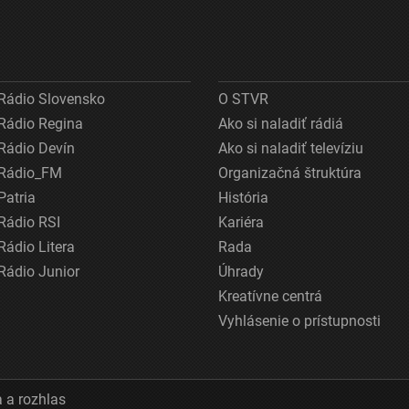
Rádio Slovensko
O STVR
Rádio Regina
Ako si naladiť rádiá
Rádio Devín
Ako si naladiť televíziu
Rádio_FM
Organizačná štruktúra
Patria
História
Rádio RSI
Kariéra
Rádio Litera
Rada
Rádio Junior
Úhrady
Kreatívne centrá
Vyhlásenie o prístupnosti
 a rozhlas