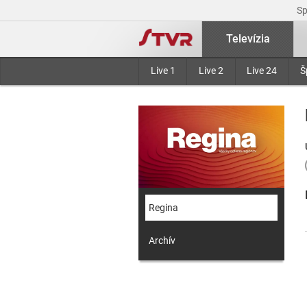
S
Televízia
Live 1
Live 2
Live 24
Š
Regina
Archív