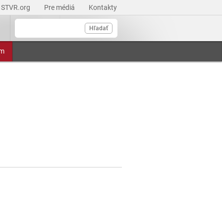
STVR.org
Pre médiá
Kontakty
Hľadať
am