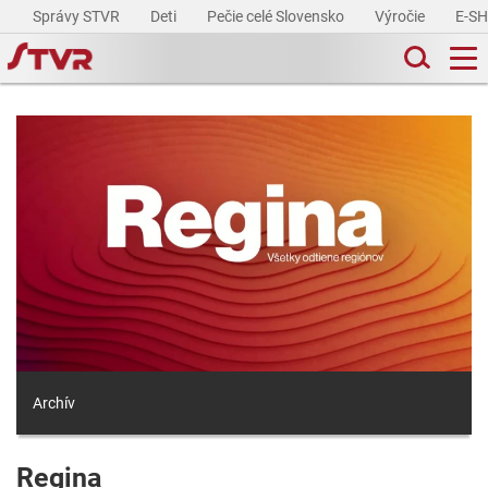
Správy STVR
Deti
Pečie celé Slovensko
Výročie
E-S
Archív
Regina