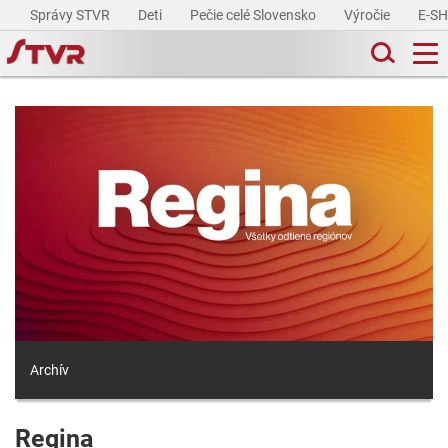
Správy STVR
Deti
Pečie celé Slovensko
Výročie
E-S
Archív
Regina