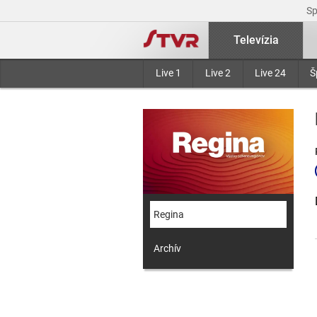
S
Televízia
Live 1
Live 2
Live 24
Š
Regina
Archív