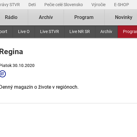
právy STVR
Deti
Pečie celé Slovensko
Výročie
E-SHOP
Rádio
Archív
Program
Novinky
port
Live O
Live STVR
Live NR SR
Archív
Progr
Regina
Piatok 30.10.2020
Denný magazín o živote v regiónoch.