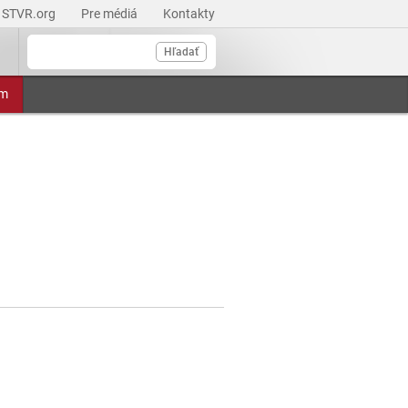
STVR.org
Pre médiá
Kontakty
Hľadať
am