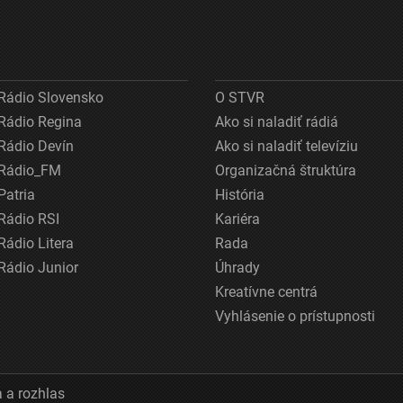
Rádio Slovensko
O STVR
Rádio Regina
Ako si naladiť rádiá
Rádio Devín
Ako si naladiť televíziu
Rádio_FM
Organizačná štruktúra
Patria
História
Rádio RSI
Kariéra
Rádio Litera
Rada
Rádio Junior
Úhrady
Kreatívne centrá
Vyhlásenie o prístupnosti
 a rozhlas