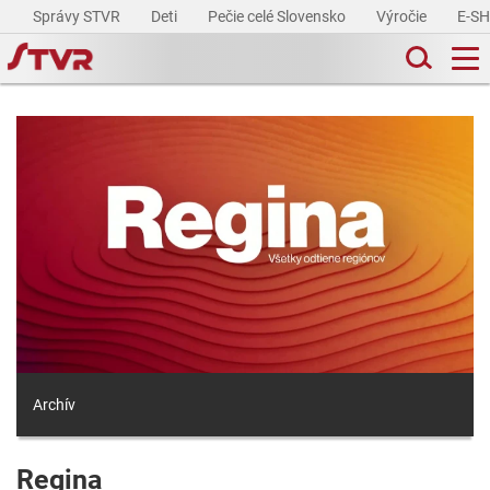
Správy STVR
Deti
Pečie celé Slovensko
Výročie
E-S
Archív
Regina